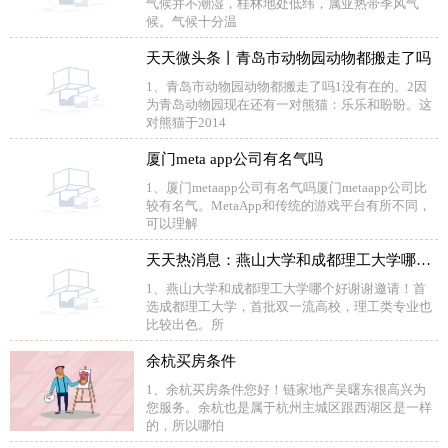
气候并不潮湿，桂林地处低纬，属亚热带季风气
候。气候十分温
天天微头条丨青岛市动物园动物都搬走了吗
1、青岛市动物园动物都搬走了吗1没有在的。2因
为青岛动物园现在还有一对熊猫：乐乐和盼盼。这
对熊猫于2014
厦门meta app公司有名气吗
1、厦门metaapp公司有名气吗厦门metaapp公司比
较有名气。MetaApp和传统的游戏平台有所不同，
可以理解
天天热消息：燕山大学和成都理工大学哪个好
1、燕山大学和成都理工大学哪个好谢谢邀请！首
选成都理工大学，首批双一流高校，理工类专业也
比较出色。所
余杭买房条件
1、余杭买房条件您好！链家地产吴曙东很高兴为
您服务。余杭也是属于杭州主城区跟西湖区是一样
的，所以哪怕