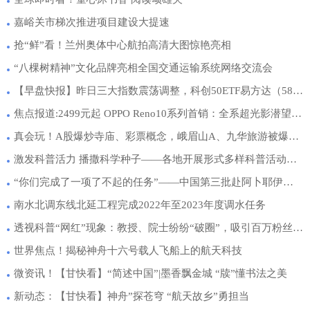
嘉峪关市梯次推进项目建设大提速
抢“鲜”看！兰州奥体中心航拍高清大图惊艳亮相
“八棵树精神”文化品牌亮相全国交通运输系统网络交流会
【早盘快报】昨日三大指数震荡调整，科创50ETF易方达（588080）收涨0.75%，连续5日实现资金净流入_环球今日报
焦点报道:2499元起 OPPO Reno10系列首销：全系超光影潜望长焦
真会玩！A股爆炒寺庙、彩票概念，峨眉山A、九华旅游被爆炒，券商给出神奇逻辑！关注寺庙经济抗周期防御属性 环球微动态
激发科普活力 播撒科学种子——各地开展形式多样科普活动迎接“六一”国际儿童节 快消息
“你们完成了一项了不起的任务”——中国第三批赴阿卜耶伊维和直升机分队执行赴苏丹撤离联合国工作人员纪实_环球看热讯
南水北调东线北延工程完成2022年至2023年度调水任务
透视科普“网红”现象：教授、院士纷纷“破圈”，吸引百万粉丝……-天天快播
世界焦点！揭秘神舟十六号载人飞船上的航天科技
微资讯！【甘快看】“简述中国”|墨香飘金城 “牍”懂书法之美
新动态：【甘快看】神舟”探苍穹 “航天故乡”勇担当