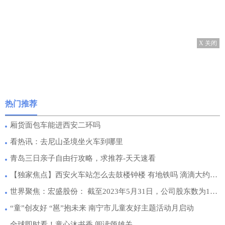
X 关闭
热门推荐
厢货面包车能进西安二环吗
看热讯：去尼山圣境坐火车到哪里
青岛三日亲子自由行攻略，求推荐-天天速看
【独家焦点】西安火车站怎么去鼓楼钟楼 有地铁吗 滴滴大约需要多少钱
世界聚焦：宏盛股份： 截至2023年5月31日，公司股东数为10960
“童”创友好 “邕”抱未来 南宁市儿童友好主题活动月启动
全球即时看！童心沐书香 阅读颂雄关