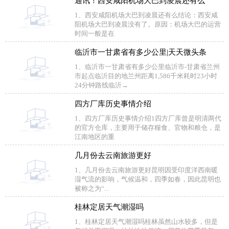
通讯！西安咸阳机场大巴到凌晨还有么
1、西安咸阳机场大巴到凌晨还有么结论：西安咸
阳机场大巴到凌晨没有了。原因：机场大巴的运营
时间一般是在
临沂市一甘肃省有多少公里|天天微头条
1、临沂市一甘肃省有多少公里临沂市-甘肃省兰州
市起点临沂目的地兰州距离1,586千米耗时23小时
24分钟路线临沂→
四方厂库历史事情介绍
1、四方厂库历史事情介绍1四方厂库曾是明清两代
的官方仓库，主要用于储存糧食、官物和粮仓，是
江南地区的重
几月份去云南旅游更好
1、几月份去云南旅游更好昆明因受印度洋西南暖
湿气流的影响，气候温和，四季如春，因此昆明也
被称之为“...
桂林定居天气潮湿吗
1、桂林定居天气潮湿吗桂林虽然山水较多，但是