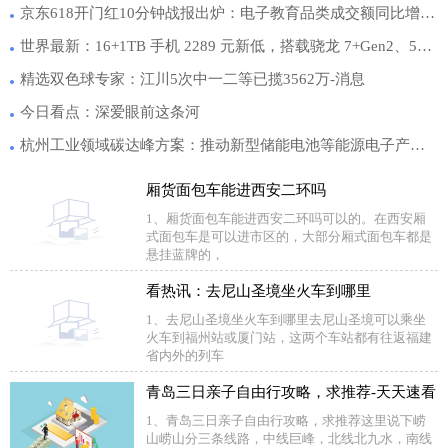
京东618开门红10分钟战报出炉：电子教育品类成交额同比增长120%
世界最新：16+1TB 手机 2289 元新低，搭载骁龙 7+Gen2、5500mAh和100W快充
精选双色球专家：江川5次中一二等已揽3562万-消息
今日看点：深爱眼前这条河
杭州工业领域碳达峰方案：推动新型储能电池等能源电子产业高质量发展
厢货面包车能进西安二环吗
1、厢货面包车能进西安二环吗可以的。在西安厢
式面包车是可以进市区的，大部分厢式面包车都是
悬挂蓝牌的，
看热讯：去尼山圣境坐火车到哪里
1、去尼山圣境坐火车到哪里去尼山圣境可以乘坐
火车到福州站或厦门站，这两个车站都有往返福建
省内外的列车
青岛三日亲子自由行攻略，求推荐-天天速看
1、青岛三日亲子自由行攻略，求推荐这里说下崂
山崂山分三条线路，中线巨峰，北线北九水，南线