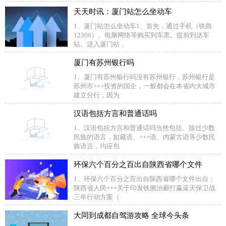
天天时讯：厦门站怎么坐动车
1、厦门站怎么坐动车1、首先，通过手机（铁路
12306）、电脑网络等购买到车票。提前到达车
站。进入厦门站，
厦门有苏州银行吗
1、厦门有苏州银行吗没有苏州银行，苏州银行是
苏州市+++投资的国企，一般都会在本省内大城市
建立分行，因为
汉语包括方言和普通话吗
1、汉语包括方言和普通话吗当然包括。除过少数
民族的语言，如藏语、+++语、内蒙古语等少数民
族语言，均应包
环保六个百分之百出自陕西省哪个文件
1、环保六个百分之百出自陕西省哪个文件出自：
陕西省人民+++关于印发铁腕治霾打赢蓝天保卫战
三年行动方案（
大同到成都自驾游攻略 全球今头条