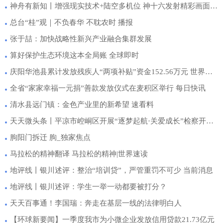
神舟有新知丨增强现实技术+陆空多机位 神十六发射精彩画面是这样拍摄出来的|快播报
总台“桂”观｜不负春华 不耽农时 播报
张于喆：加快战略性新兴产业融合集群发展
算好保护生态环境这本全局账 全球即时
庆阳华池县累计发放残疾人“两项补贴”资金152.56万元 世界新资讯
全省“家家幸福一元捐”善款发放仪式在麦积区举行 每日快讯
清水县远门镇：金色产业里的新希望 速看料
天天微头条丨平凉市崆峒区开展“逐梦起航·关爱成长”检察开放日活动
朐阳门拆迁 朐_独家焦点
马拉松的精神翻译 马拉松的精神|世界速读
地评线丨银川述评：整治“培训贷”，严管重罚不可少 当前消息
地评线丨银川述评：学生一举一动都要被打分？
天天百事通！李国瑞：奔走在基层一线的法律明白人
【环球新要闻】一季度我市为小微企业发放信用贷款21.73亿元