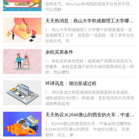
较有名气。MetaApp和传统的游戏平台有所不同，
可以理解
天天热消息：燕山大学和成都理工大学哪个好
1、燕山大学和成都理工大学哪个好谢谢邀请！首
选成都理工大学，首批双一流高校，理工类专业也
比较出色。所
余杭买房条件
1、余杭买房条件您好！链家地产吴曙东很高兴为
您服务。余杭也是属于杭州主城区跟西湖区是一样
的，所以哪怕
环球讯息：湖泊形成过程
1、湖泊形成过程形成湖的原因都是积水形成的。
湖的成因分为9类1。构造湖：是在地壳内力作用形
成的构造盆地
天天热议:K2048唐山到西安的火车，中途会经过哪些站
1、K2048唐山到西安的火车，中途会经过哪些站
K2048次列车唐山到西安，中途经过唐山、天津、
霸州、任丘、肃