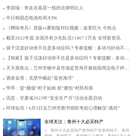
李国瑞：奔走在基层一线的法律明白人
中日韩固态电池布局大PK
《网络奇兵》原版vs重制版对比视频：改变巨大 今热点
截至2022年底 全国共有少先队员11467.1万名 全球新资讯
孩子活泼好动坐不住是多动症吗？专家提醒：多动与好动不同需及时就医
【独家】孩子活泼好动坐不住是多动症吗？专家提醒：多动与好动不同需及时就医
天天观焦点：兰州市榆中县市场监管局开展校园周边电子秤专项监督检查
酒泉金塔：戈壁中崛起“蓝色海洋”
华亭：提“颜值”村子如画 鼓“腰包”村民和美
讯息：甘肃省2023年“安全生产月”活动全面启动
环球短讯！6月3日去兰州市图书馆听考前心理解压“真经”
全球关注：青州十大必买特产
1、青州十大必买特产青州特产有青州柿干、青州
蜜桃、青州银瓜、青州敞口山楂等。青州位于山东