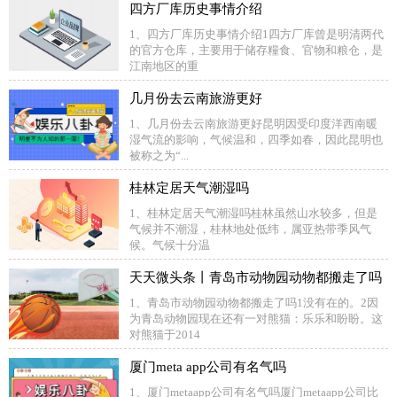
四方厂库历史事情介绍
1、四方厂库历史事情介绍1四方厂库曾是明清两代
的官方仓库，主要用于储存糧食、官物和粮仓，是
江南地区的重
几月份去云南旅游更好
1、几月份去云南旅游更好昆明因受印度洋西南暖
湿气流的影响，气候温和，四季如春，因此昆明也
被称之为“...
桂林定居天气潮湿吗
1、桂林定居天气潮湿吗桂林虽然山水较多，但是
气候并不潮湿，桂林地处低纬，属亚热带季风气
候。气候十分温
天天微头条丨青岛市动物园动物都搬走了吗
1、青岛市动物园动物都搬走了吗1没有在的。2因
为青岛动物园现在还有一对熊猫：乐乐和盼盼。这
对熊猫于2014
厦门meta app公司有名气吗
1、厦门metaapp公司有名气吗厦门metaapp公司比