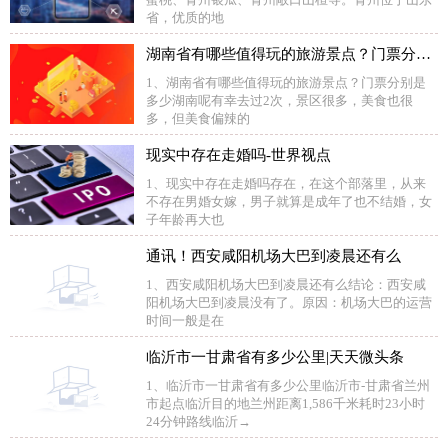
省，优质的地
湖南省有哪些值得玩的旅游景点？门票分别是多少 焦点速讯
1、湖南省有哪些值得玩的旅游景点？门票分别是
多少湖南呢有幸去过2次，景区很多，美食也很
多，但美食偏辣的
现实中存在走婚吗-世界视点
1、现实中存在走婚吗存在，在这个部落里，从来
不存在男婚女嫁，男子就算是成年了也不结婚，女
子年龄再大也
通讯！西安咸阳机场大巴到凌晨还有么
1、西安咸阳机场大巴到凌晨还有么结论：西安咸
阳机场大巴到凌晨没有了。原因：机场大巴的运营
时间一般是在
临沂市一甘肃省有多少公里|天天微头条
1、临沂市一甘肃省有多少公里临沂市-甘肃省兰州
市起点临沂目的地兰州距离1,586千米耗时23小时
24分钟路线临沂→