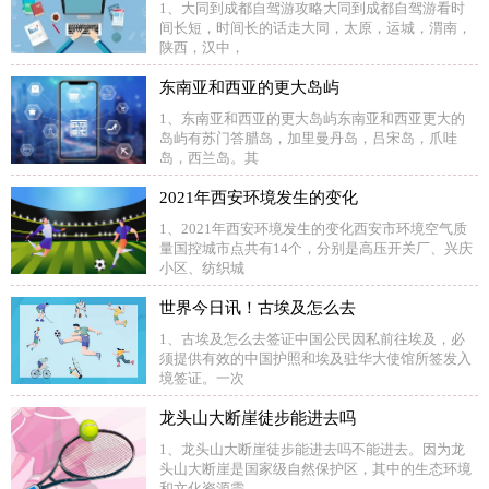
1、大同到成都自驾游攻略大同到成都自驾游看时
间长短，时间长的话走大同，太原，运城，渭南，
陕西，汉中，
东南亚和西亚的更大岛屿
1、东南亚和西亚的更大岛屿东南亚和西亚更大的
岛屿有苏门答腊岛，加里曼丹岛，吕宋岛，爪哇
岛，西兰岛。其
2021年西安环境发生的变化
1、2021年西安环境发生的变化西安市环境空气质
量国控城市点共有14个，分别是高压开关厂、兴庆
小区、纺织城
世界今日讯！古埃及怎么去
1、古埃及怎么去签证中国公民因私前往埃及，必
须提供有效的中国护照和埃及驻华大使馆所签发入
境签证。一次
龙头山大断崖徒步能进去吗
1、龙头山大断崖徒步能进去吗不能进去。因为龙
头山大断崖是国家级自然保护区，其中的生态环境
和文化资源需